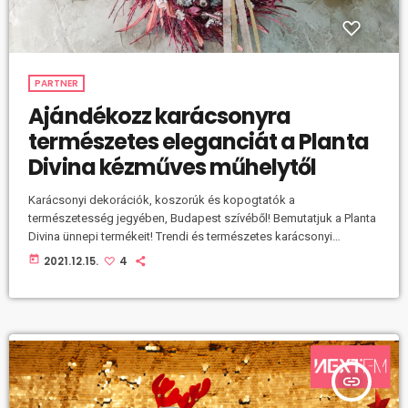
PARTNER
Ajándékozz karácsonyra
természetes eleganciát a Planta
Divina kézműves műhelytől
Karácsonyi dekorációk, koszorúk és kopogtatók a
természetesség jegyében, Budapest szívéből! Bemutatjuk a Planta
Divina ünnepi termékeit! Trendi és természetes karácsonyi
ajándékok a fenntartható ünnepekért Itt az ideje nagyobb
today
2021.12.15.
4
hangsúlyt fektetünk a fenntartható ünneplésre! A karácsony talán a
legszebb, és egyben legpazarlóbb ünnepünk, de ennek mostantól
nem kell így lennie. Szerencsére sorra nyílnak az olyan
vállalkozások Budapesten is, ahol a szezonális kiegészítőket a
holnap-tudatosság szellemében tervezik meg, így az ünnepi
kopogtatók, […]
insert_link