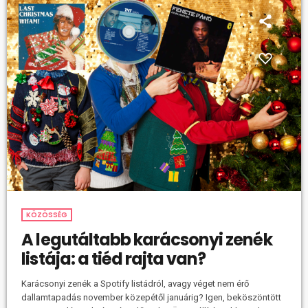
KÖZÖSSÉG
A legutáltabb karácsonyi zenék
listája: a tiéd rajta van?
Karácsonyi zenék a Spotify listádról, avagy véget nem érő
dallamtapadás november közepétől januárig? Igen, beköszöntött