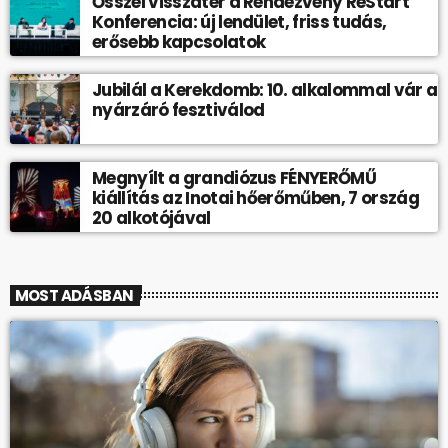
Ősszel visszatér a Rendezvény ReStart
Konferencia: új lendület, friss tudás,
erősebb kapcsolatok
Jubilál a Kerekdomb: 10. alkalommal vár a
nyárzáró fesztiválod
Megnyílt a grandiózus FÉNYERŐMŰ
kiállítás az Inotai hőerőműben, 7 ország
20 alkotójával
MOST ADÁSBAN