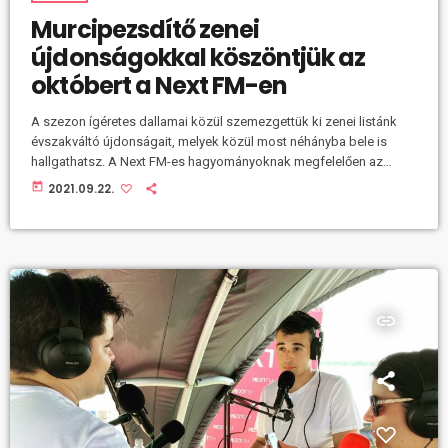
Murcipezsdítő zenei
újdonságokkal köszöntjük az
októbert a Next FM-en
A szezon ígéretes dallamai közül szemezgettük ki zenei listánk
évszakváltó újdonságait, melyek közül most néhányba bele is
hallgathatsz. A Next FM-es hagyományoknak megfelelően az
előttünk álló őszt is egy izgalmas rotáció frissítéssel vártuk. Fel
today
2021.09.22.
volt adva a lecke, hiszen néhány hét leforgása alatt a szemünk
láttára fullad ónos komorságba a szüreti optimizmus: aláhull a nap
királysága a sápatag köd ostromának és idővel ritkábban
csippennek a metszőollók is. A változó körülmények […]
insert_link