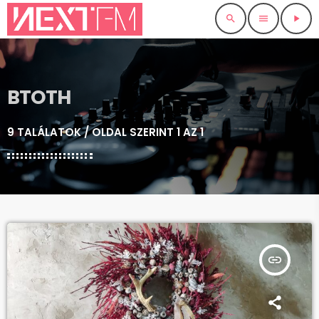
search
menu
play_arrow
BTOTH
9 TALÁLATOK / OLDAL SZERINT 1 AZ 1
insert_link