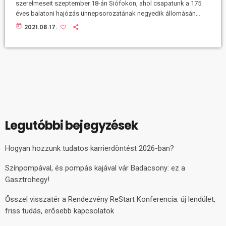
szerelmeseit szeptember 18-án Siófokon, ahol csapatunk a 175
éves balatoni hajózás ünnepsorozatának negyedik állomásán
szórakoztatja a közönséget online és offline. Összeszedtük a
today
2021.08.17.
legfontosabb tudnivalókat az előttünk álló hétvége programjáról,
ahol Téged is nagyon sok szeretettel várunk! Tovább fokozzuk a
jókedvet az azúrkék magyar tenger partján, ahol őszköszöntő
hangulatban konferáljuk majd a Balatoni Hajózási Zrt. jubileumi
road showjának rendezvényét. Szeptember 18-án szombaton a
siófoki mólóra […]
Legutóbbi bejegyzések
Hogyan hozzunk tudatos karrierdöntést 2026-ban?
Színpompával, és pompás kajával vár Badacsony: ez a
Gasztrohegy!
Ősszel visszatér a Rendezvény ReStart Konferencia: új lendület,
friss tudás, erősebb kapcsolatok