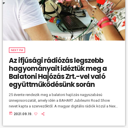
NEXT FM
Az ifjúsági rádiózás legszebb
hagyományait idéztük meg a
Balatoni Hajózás Zrt.-vel való
együttműködésünk során
25 évente rendezik meg a balatoni hajózás nagyszabású
ünnepisorozatát, amely idén a BAHART Jubileumi Road Show
nevet kapta a szervezőktől. A magyar digitális rádiók közül a Next
FM lett a befutó, amely elsőként kísérhette végig a rangos
today
2021.09.19.
események alakulását. Rövid szakmai beszámolóval zárjuk a
mögöttünk álló sikeres projektet. Nagy fába vágtuk a fejszénket,