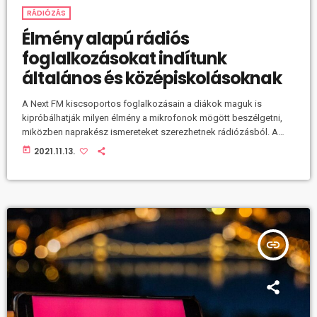
RÁDIÓZÁS
Élmény alapú rádiós
foglalkozásokat indítunk
általános és középiskolásoknak
A Next FM kiscsoportos foglalkozásain a diákok maguk is
kipróbálhatják milyen élmény a mikrofonok mögött beszélgetni,
miközben naprakész ismereteket szerezhetnek rádiózásból. A
világ számos országában bevált formátum a "student radio", azaz
today
2021.11.13.
az ifjúsági rádió, amelynek két legfontosabb célja a fiatal diákok
kreatív energiáinak magas színvonalú becsatornázása, illetve a
rádiós szakma megfelelő mélységű és minőségű utánpótlásának
kinevelése. Az iskolarádió hagyománya Magyarországon sem
idegen, és a legtöbb oktatási intézmény maga is rendelkezik […]
insert_link