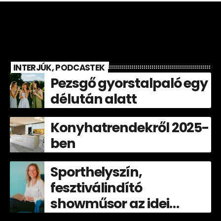
INTERJÚK, PODCASTEK
Pezsgő gyorstalpaló egy
délután alatt
Konyhatrendekről 2025-
ben
Sporthelyszín,
fesztiválindító
showműsor az idei
Völgyben!