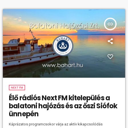
amikor együttműködésre léptünk a Balatoni Hajózás Zrt.
munkatársaival, hiszen a magyar webrádiós szereplőkre nem
jellemző aktivitást vállalva […]
insert_link
NEXT FM
Élő rádiós Next FM kitelepülés a
balatoni hajózás és az őszi Siófok
ünnepén
Káprázatos programcsokor várja az aktív kikapcsolódás