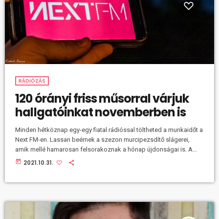
RÁDIÓZÁS
120 órányi friss műsorral várjuk
hallgatóinkat novemberben is
Minden hétköznap egy-egy fiatal rádióssal töltheted a munkaidőt a
Next FM-en. Lassan beérnek a szezon murcipezsdítő slágerei,
amik mellé hamarosan felsorakoznak a hónap újdonságai is. A
világhódító zenei csemegék mellé minden héten 30 órányi frissen
today
2021.10.31.
szerkesztett műsorral készülünk a Nextes hallgatóknak. Napindító
infóbuborékok a reggeli zenefolyamban Reggel 6-tól pozitív
hullámokra ébredhetsz napindító zenefolyamunkkal. 8.30-tól
napközben kétóránként Juhász Bálint jelentkezik az éppen
aktuális programajánlatokkal, 9.30-tól Lendvai Bia a Be Smart című
[…]