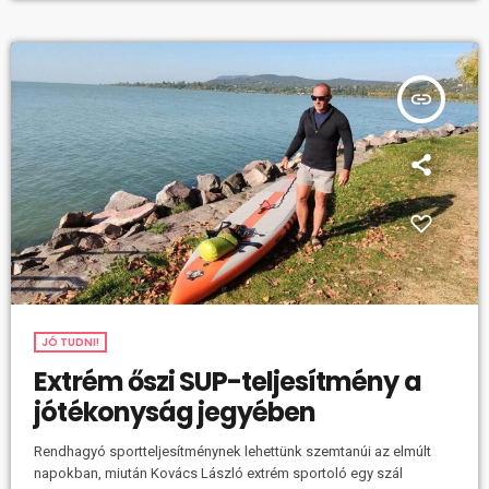
műsorszerkesztés kihívásairól kérdeztük. Hétről hétre a legjobb
formádat hozod a Next FM péntek délutáni sávjában. […]
insert_link
JÓ TUDNI!
Extrém őszi SUP-teljesítmény a
jótékonyság jegyében
Rendhagyó sportteljesítménynek lehettünk szemtanúi az elmúlt
napokban, miután Kovács László extrém sportoló egy szál