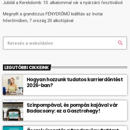
Jubilál a Kerekdomb: 10. alkalommal vár a nyárzáró fesztiválod
Megnyílt a grandiózus FÉNYERŐMŰ kiállítás az Inotai
hőerőműben, 7 ország 20 alkotójával
search
LEGUTÓBBI CIKKEINK
Hogyan hozzunk tudatos karrierdöntést
2026-ban?
Színpompával, és pompás kajával vár
Badacsony: ez a Gasztrohegy!