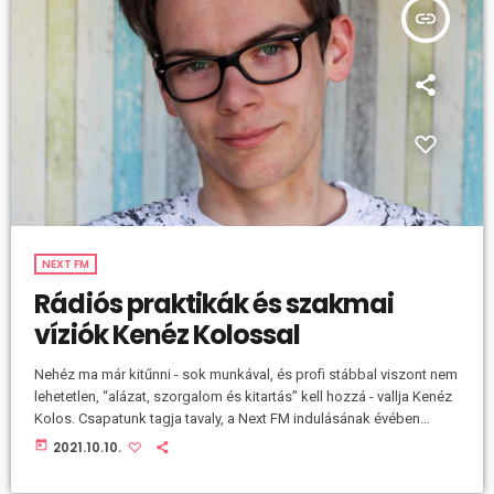
insert_link
NEXT FM
Rádiós praktikák és szakmai
víziók Kenéz Kolossal
Nehéz ma már kitűnni - sok munkával, és profi stábbal viszont nem
lehetetlen, “alázat, szorgalom és kitartás” kell hozzá - vallja Kenéz
Kolos. Csapatunk tagja tavaly, a Next FM indulásának évében
nyerte el a DUE (Diák- és Ifjúsági Újságírók Országos Egyesülete)
today
2021.10.10.
pályázatán az év ifjúsági rádiósa díját. Műsorvezetőnkkel péntek
délutánonként találkozhatsz: szakmai terveiről, és a