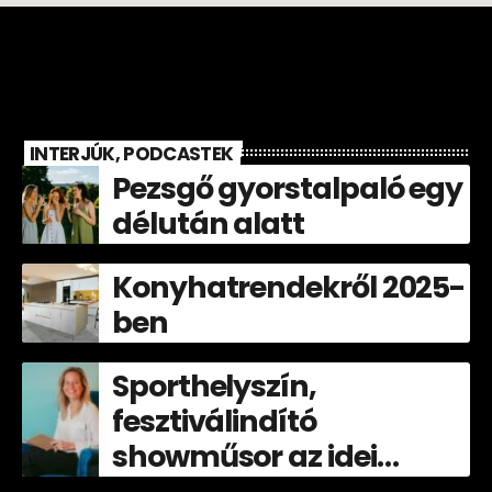
INTERJÚK, PODCASTEK
Pezsgő gyorstalpaló egy
délután alatt
Konyhatrendekről 2025-
ben
Sporthelyszín,
fesztiválindító
showműsor az idei
Völgyben!