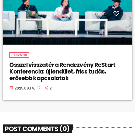
HASZNOS
Ősszel visszatér a Rendezvény ReStart
Konferencia: új lendület, friss tudás,
erősebb kapcsolatok
today
2025.09.14.
2
POST COMMENTS (0)