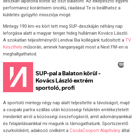
deszkán lapátolta körbe az őszi Balatont. Az elképesztő egyéni
performansz korántsem öncélú, ráadásul Te is beállhatsz a
küldetés gyógyító missziója mögé.
Mintegy 190 km-es kört tett meg SUP-deszkáján néhány nap
leforgása alatt a magyar tenger hideg hullámain Kovács László.
A szokatlan teljesítményről Lendvai Bia kollégánk tudósított a
TV
Keszthely
műsorán, aminek hanganyagát most a Next FM-en is
meghallgathatod.
A sportoló mintegy négy nap alatt teljesítette a távolságot, majd
a csopaki partra szállás után közösségi felületén emlékeztetett
mindenkit arról a közösségi összefogásról, amit adományainkkal
és felajánlásainkkal mi magunk is támogathatunk. Sportszerető
szurkolóként, adakozó civilként a
CsodaCsoport Alapítvány
által