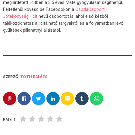
meghirdetett licitben a 3,5 éves Máté gyógyulását segíthetjük.
Feltétlenül kövesd be Facebookon a
CsodaCsoport –
Jótékonysági licit
nevű csoportot is, ahol első kézből
tájékozódhatsz a licitálható tárgyakról és a folyamatban lévő
gyűjtések pillanatnyi állásáról.
SZERZŐ:
TÓTH BALÁZS
email
RATE IT