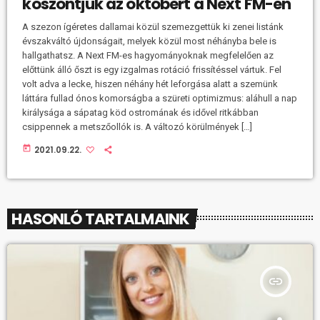
köszöntjük az októbert a Next FM-en
A szezon ígéretes dallamai közül szemezgettük ki zenei listánk
évszakváltó újdonságait, melyek közül most néhányba bele is
hallgathatsz. A Next FM-es hagyományoknak megfelelően az
előttünk álló őszt is egy izgalmas rotáció frissítéssel vártuk. Fel
volt adva a lecke, hiszen néhány hét leforgása alatt a szemünk
láttára fullad ónos komorságba a szüreti optimizmus: aláhull a nap
királysága a sápatag köd ostromának és idővel ritkábban
csippennek a metszőollók is. A változó körülmények […]
today
2021.09.22.
HASONLÓ TARTALMAINK
insert_link