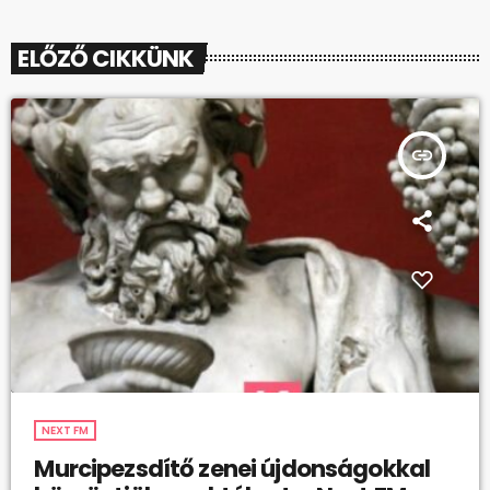
ELŐZŐ CIKKÜNK
insert_link
NEXT FM
Murcipezsdítő zenei újdonságokkal