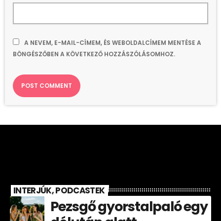
A NEVEM, E-MAIL-CÍMEM, ÉS WEBOLDALCÍMEM MENTÉSE A
BÖNGÉSZŐBEN A KÖVETKEZŐ HOZZÁSZÓLÁSOMHOZ.
INTERJÚK, PODCASTEK
Pezsgő gyorstalpaló egy