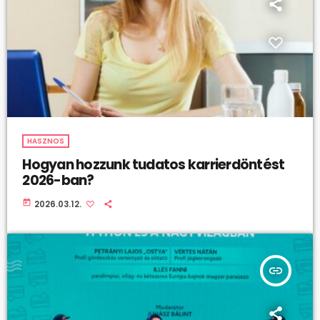
HASZNOS
Hogyan hozzunk tudatos karrierdöntést
2026-ban?
today
2026.03.12.
insert_link