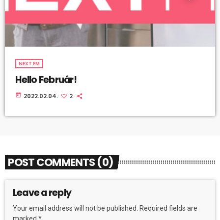
NEXT FM
Hello Február!
today
2022.02.04.
2
POST COMMENTS (0)
Leave a reply
Your email address will not be published. Required fields are
marked *