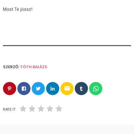
Most Te jössz!
SZERZŐ:
TÓTH BALÁZS
email
RATE IT