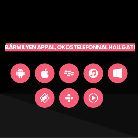
BÁRMILYEN APPAL, OKOSTELEFONNAL HALLGATH