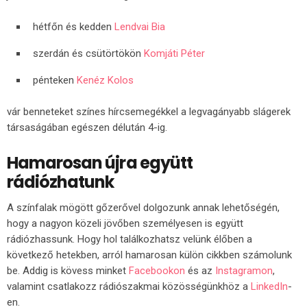
hétfőn és kedden
Lendvai Bia
szerdán és csütörtökön
Komjáti Péter
pénteken
Kenéz Kolos
vár benneteket színes hírcsemegékkel a legvagányabb slágerek
társaságában egészen délután 4-ig.
Hamarosan újra együtt
rádiózhatunk
A színfalak mögött gőzerővel dolgozunk annak lehetőségén,
hogy a nagyon közeli jövőben személyesen is együtt
rádiózhassunk. Hogy hol találkozhatsz velünk élőben a
következő hetekben, arról hamarosan külön cikkben számolunk
be. Addig is kövess minket
Facebookon
és az
Instagramon
,
valamint csatlakozz rádiószakmai közösségünkhöz a
LinkedIn
-
en.