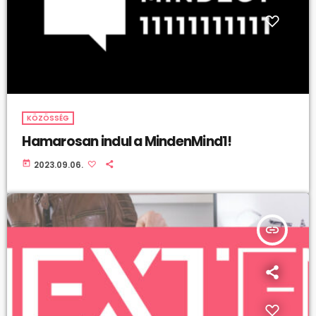
KÖZÖSSÉG
Hamarosan indul a MindenMind1!
today
2023.09.06.
insert_link