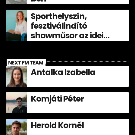
Sporthelyszín,
fesztiválindító
showműsor az idei
Völgyben!
NEXT FM TEAM
Antalka Izabella
Komjáti Péter
Herold Kornél