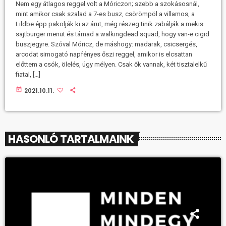
Nem egy átlagos reggel volt a Móriczon; szebb a szokásosnál,
mint amikor csak szalad a 7-es busz, csörömpöl a villamos, a
Lildbe épp pakolják ki az árut, még részeg tinik zabálják a mekis
sajtburger menüt és támad a walkingdead squad, hogy van-e cigid
buszjegyre. Szóval Móricz, de máshogy: madarak, csicsergés,
arcodat simogató napfényes őszi reggel, amikor is elcsattan
előttem a csók, ölelés, úgy mélyen. Csak ők vannak, két tisztalelkű
fiatal, […]
today
2021.10.11.
HASONLÓ TARTALMAINK