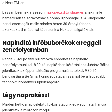
a Next FM-en.
Lassan beérnek a szezon
murcipezsdítő slágerei
, amik mellé
hamarosan felsorakoznak a hónap újdonságai is. A világhódító
zenei csemegék mellé minden héten 30 órányi frissen
szerkesztett műsorral készülünk a Nextes hallgatóknak.
Napindító infóbuborékok a reggeli
zenefolyamban
Reggel 6-tól pozitív hullámokra ébredhetsz napindító
zenefolyamunkkal. 8.30-tól napközben kétóránként Juhász Bálint
jelentkezik az éppen aktuális programajánlatokkal, 9.30-tól
Lendvai Bia a Be Smart című rovatában számol be a legvadabb
techno-tudományos újdonságokról.
Légy naprakész!
Minden hétköznap délelőtt 10-kor stábunk egy-egy fiatal hangja
jelentkezik a mikrofon mögül: