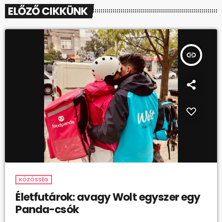
ELŐZŐ CIKKÜNK
insert_link
KÖZÖSSÉG
Életfutárok: avagy Wolt egyszer egy
Panda-csók