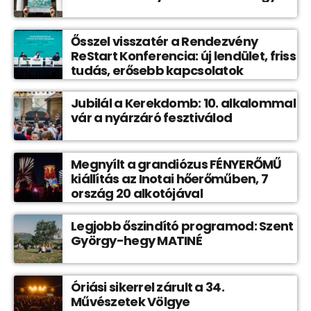
Ősszel visszatér a Rendezvény
ReStart Konferencia: új lendület, friss
tudás, erősebb kapcsolatok
Jubilál a Kerekdomb: 10. alkalommal
vár a nyárzáró fesztiválod
Megnyílt a grandiózus FÉNYERŐMŰ
kiállítás az Inotai hőerőműben, 7
ország 20 alkotójával
Legjobb őszindító programod: Szent
György-hegy MATINÉ
Óriási sikerrel zárult a 34.
Művészetek Völgye