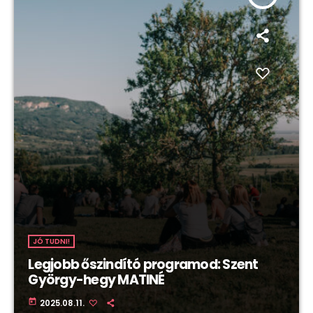
JÓ TUDNI!
Legjobb őszindító programod: Szent
György-hegy MATINÉ
today
2025.08.11.