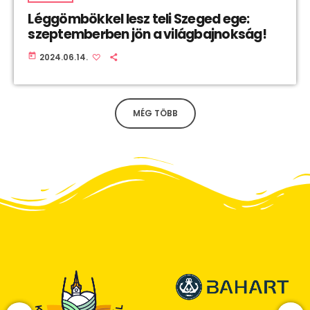
Léggömbökkel lesz teli Szeged ege:
szeptemberben jön a világbajnokság!
today
2024.06.14.
MÉG TÖBB