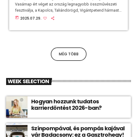
Vasárnap ért véget az ország legnagyobb összművészeti
fesztiválja, a Kapolcs, Taliándörögd, Vigántpetend hármast
felölelő Művészetek Völgye, a szervezők pedig már
today
2025.07.29.
bejelentették a 2026-os dátumot és elindult a kedvezményes
áru jegyértékesítés is. A fesztivál új helyszínekkel, teltházas
programokkal várt mindenkit a három faluban.
Nézőszámban a tavalyi évhez képest ismét növekedés volt
tapasztalható, a 10 nap alatt összesen 130 ezer Völgylakó
töltötte […]
MÉG TÖBB
WEEK SELECTION
Hogyan hozzunk tudatos
karrierdöntést 2026-ban?
Színpompával, és pompás kajával
vár Badacsony: ez a Gasztrohegy!