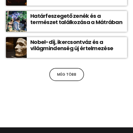
Határfeszegető zenék és a
természet találkozása a Mátrában
Nobel-díj, ikercsontváz és a
világmindenség új értelmezése
MÉG TÖBB