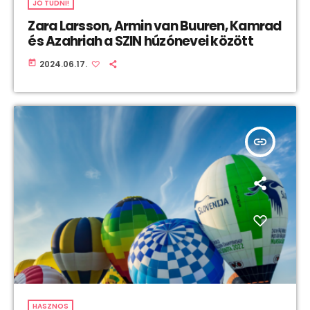
JÓ TUDNI!
Zara Larsson, Armin van Buuren, Kamrad
és Azahriah a SZIN húzónevei között
today
2024.06.17.
insert_link
HASZNOS