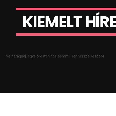
K
I
E
M
E
L
T
H
Í
R
Ne haragudj, egyelőre itt nincs semmi. Térj vissza később!