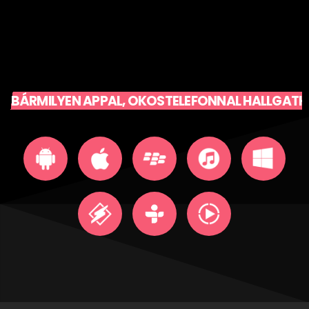
BÁRMILYEN APPAL, OKOSTELEFONNAL HALLGATH