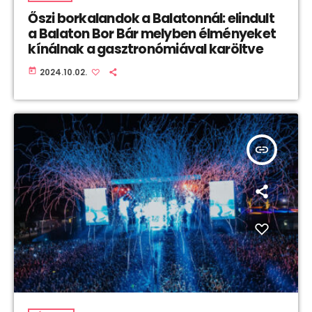
Őszi borkalandok a Balatonnál: elindult
a Balaton Bor Bár melyben élményeket
kínálnak a gasztronómiával karöltve
today
2024.10.02.
insert_link