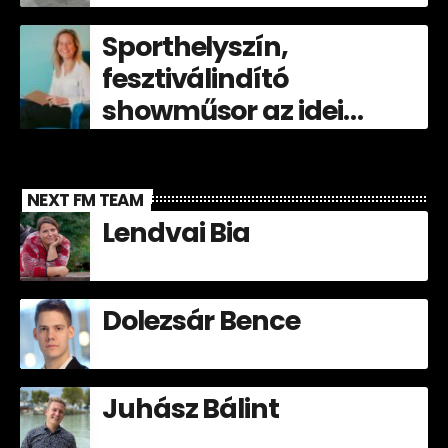
Sporthelyszín,
fesztiválindító
showműsor az idei
Völgyben!
NEXT FM TEAM
Lendvai Bia
Dolezsár Bence
Juhász Bálint