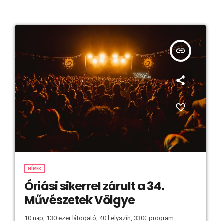
insert_link
HÍREK
Óriási sikerrel zárult a 34.
Művészetek Völgye
10 nap, 130 ezer látogató, 40 helyszín, 3300 program –