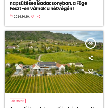
napsütéses Badacsonyban, a Füge
Feszt-en várnak a hétvégén!
today
2024.10.10.
insert_link
JÓ TUDNI!