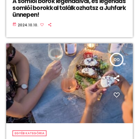
A somlói borok legendáival, és legendás
somlói borokkal találkozhatsz a Juhfark
ünnepen!
today
2024.10.10.
insert_link
EGYÉB KATEGÓRIA