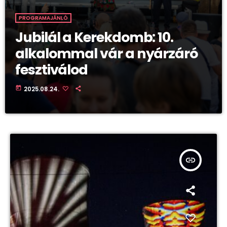
PROGRAMAJÁNLÓ
Jubilál a Kerekdomb: 10.
alkalommal vár a nyárzáró
fesztiválod
today
2025.08.24.
insert_link