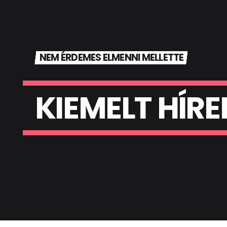
NEM ÉRDEMES ELMENNI MELLETTE
K
I
E
M
E
L
T
H
Í
R
E