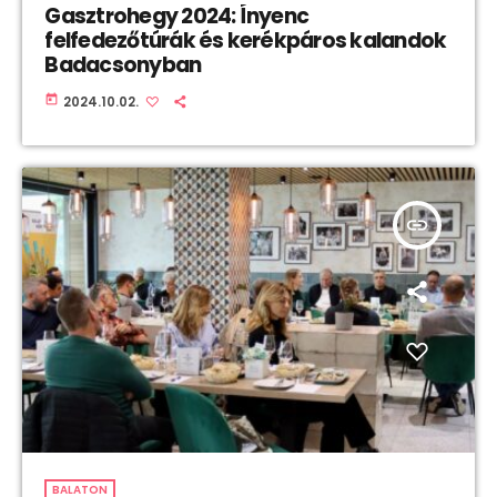
Gasztrohegy 2024: Ínyenc
felfedezőtúrák és kerékpáros kalandok
Badacsonyban
today
2024.10.02.
insert_link
BALATON