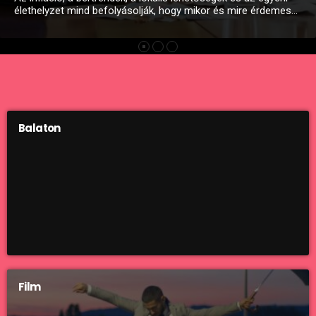
vállalás a badacsonyi vendéglátóktól: egy-egy hétvégére
tematikus kajaélményt és párosított, olykor extra
szortimentet felvonultató italkombinációkat varázsolnak az
őszhöz, télhez, és tavaszhoz. Mutatjuk mi várható. A nyáron
kívüli időszakban megszűnnek a dugók az M7-esen, eltűnnek
a zsúfolt strandok és mellékutak, helyettük pedig a lelassulás
és elrévedés veszi át a szerepet a Balatonnál, kiváltképp […]
Balaton
Film