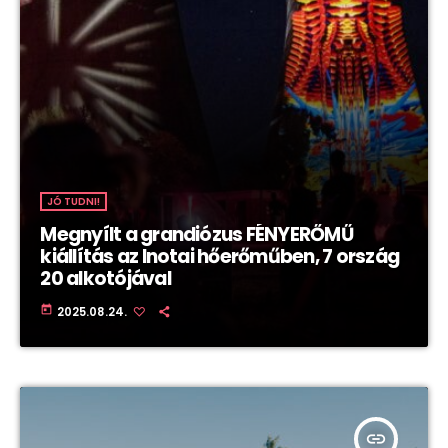
JÓ TUDNI!
Megnyílt a grandiózus FÉNYERŐMŰ
kiállítás az Inotai hőerőműben, 7 ország
20 alkotójával
today
2025.08.24.
insert_link