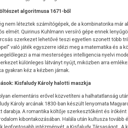
költészet algoritmusa 1671-ből
g nem léteztek számítógépek, de a kombinatorika már ak
dós elmét. Quirinus Kuhlmann versíró gépe ennek lenyűgö
árcsás szerkezet lehetővé teszi egyetlen szonett több tri
ppel” való játék egyszerre idézi meg a matematika és a k
 megelőlegezi a mai mesterséges intelligencia nyelvi mo
szerkezet különleges látványt nyújt, miközben arra emléke
ika gyakran kéz a kézben járnak.
nások: Kisfaludy Károly halotti maszkja
lyan elementáris erővel közvetíteni a halhatatlanság után
aludy Károly arcának 1830-ban készült lenyomata Magyaro
t darabja. A romantika költője szerkesztőként és íróként
irodalom kibontakozásában. Halála után kultusza tovább él
yik legfontosabb intézményét, a Kisfaludy Társaságot. A k