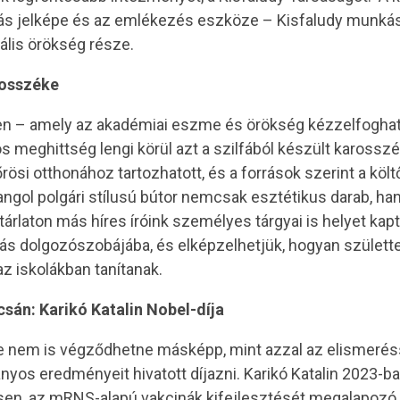
ás jelképe és az emlékezés eszköze – Kisfaludy munká
ális örökség része.
rosszéke
n – amely az akadémiai eszme és örökség kézzelfoghat
s meghittség lengi körül azt a szilfából készült karossz
ösi otthonához tartozhatott, és a források szerint a köl
ú, angol polgári stílusú bútor nemcsak esztétikus darab, 
tárlaton más híres íróink személyes tárgyai is helyet kap
iás dolgozószobájába, és elképzelhetjük, hogyan születt
z iskolákban tanítanak.
sán: Karikó Katalin Nobel-díja
me nem is végződhetne másképp, mint azzal az elismeréss
os eredményeit hivatott díjazni. Karikó Katalin 2023-b
n, az mRNS-alapú vakcinák kifejlesztését megalapozó 