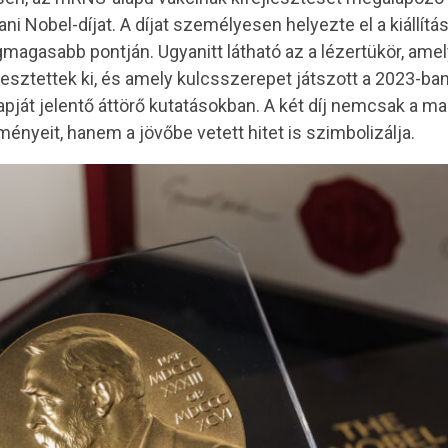
ni Nobel-díjat. A díjat személyesen helyezte el a kiállítá
gmagasabb pontján. Ugyanitt látható az a lézertükör, ame
esztettek ki, és amely kulcsszerepet játszott a 2023-b
alapját jelentő áttörő kutatásokban. A két díj nemcsak a 
ményeit, hanem a jövőbe vetett hitet is szimbolizálja.