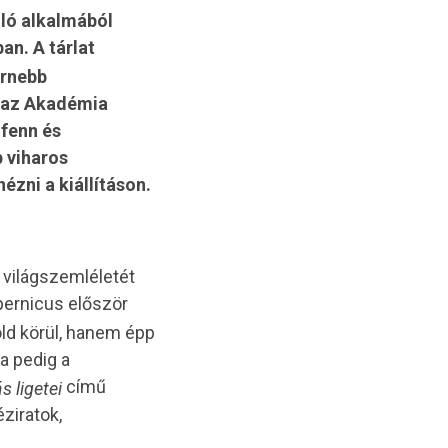
ló alkalmából
n. A tárlat
ernebb
 az Akadémia
 fenn és
 viharos
zni a kiállításon.
 világszemléletét
ernicus először
öld körül, hanem épp
a pedig a
című
s ligetei
éziratok,