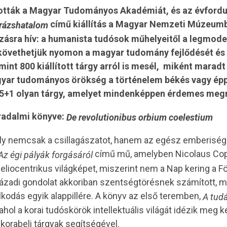
tották a Magyar Tudományos Akadémiát, és az évfordu
című kiállítás a Magyar Nemzeti Múzeumba
rázshatalom
azásra hív: a humanista tudósok műhelyeitől a legmod
követhetjük nyomon a magyar tudomány fejlődését és
mint 800 kiállított tárgy arról is mesél, miként maradt
yar tudományos örökség a történelem békés vagy épp
 5+1 olyan tárgy, amelyet mindenképpen érdemes megné
rradalmi könyve:
De revolutionibus orbium coelestium
ly nemcsak a csillagászatot, hanem az egész emberiség
című mű, amelyben Nicolaus Cop
Az égi pályák forgásáról
liocentrikus világképet, miszerint nem a Nap kering a F
századi gondolat akkoriban szentségtörésnek számított, m
odás egyik alappillére. A könyv az első teremben,
A tudá
hol a korai tudóskörök intellektuális világát idézik meg k
korabeli tárgyak segítségével.