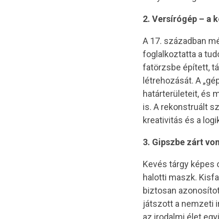
2. Versírógép – a 
A 17. században mé
foglalkoztatta a tu
fatörzsbe épített, t
létrehozását. A „gé
határterületeit, és
is. A rekonstruált 
kreativitás és a log
3. Gipszbe zárt vo
Kevés tárgy képes o
halotti maszk. Kisf
biztosan azonosítot
játszott a nemzeti 
az irodalmi élet eg