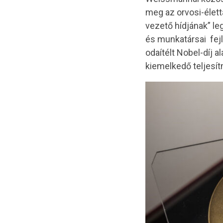
meg az orvosi-életta
vezető hídjának” le
és munkatársai fejl
odaítélt Nobel-díj 
kiemelkedő teljesít