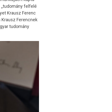
s „tudomány felfelé
lyet Krausz Ferenc
an Krausz Ferencnek
magyar tudomány