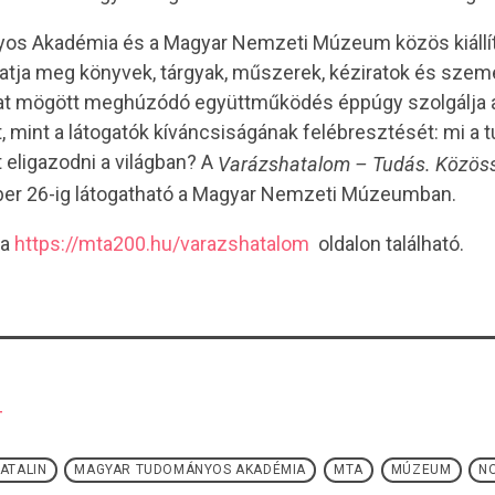
os Akadémia és a Magyar Nemzeti Múzeum közös kiállí
tja meg könyvek, tárgyak, műszerek, kéziratok és szemé
rlat mögött meghúzódó együttműködés éppúgy szolgálja
, mint a látogatók kíváncsiságának felébresztését: mi 
 eligazodni a világban? A
Varázshatalom – Tudás. Közös
tóber 26-ig látogatható a Magyar Nemzeti Múzeumban.
 a
https://mta200.hu/varazshatalom
oldalon található.
T
ATALIN
MAGYAR TUDOMÁNYOS AKADÉMIA
MTA
MÚZEUM
NO