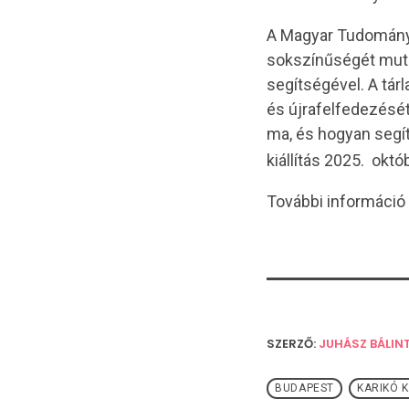
A Magyar Tudomány
sokszínűségét muta
segítségével. A tá
és újrafelfedezését
ma, és hogyan segít
kiállítás 2025. ok
További információ
SZERZŐ:
JUHÁSZ BÁLIN
BUDAPEST
KARIKÓ K