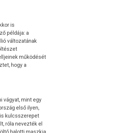
kor is
ző példája: a
llió változatának
öltészet
delljeinek működését
ztet, hogy a
i vágyat, mint egy
rszág első ilyen,
 is kulcsszerepet
t, róla nevezték el
öltő halotti maszkja