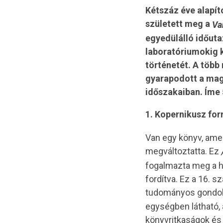
Kétszáz éve alapí
született meg a
Va
egyedülálló időut
laboratóriumokig 
történetét. A több 
gyarapodott a mag
időszakaiban. Íme
1. Kopernikusz fo
Van egy könyv, ame
megváltoztatta. Ez
fogalmazta meg a he
fordítva. Ez a 16. 
tudományos gondolk
egységben látható, a
könyvritkaságok és 