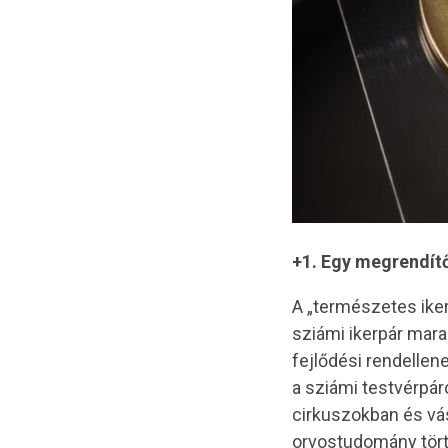
+1.
Egy megrendítő
A „természetes ike
sziámi ikerpár mara
fejlődési rendelle
a sziámi testvérpár
cirkuszokban és vá
orvostudomány törté