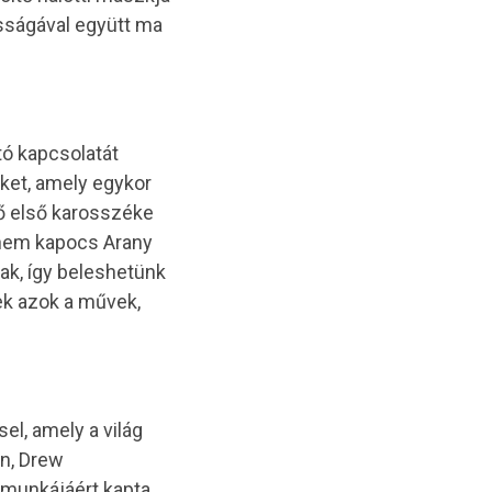
sságával együtt ma
ó kapcsolatát
éket, amely egykor
tő első karosszéke
hanem kapocs Arany
tak, így beleshetünk
ek azok a művek,
el, amely a világ
an, Drew
munkájáért kapta