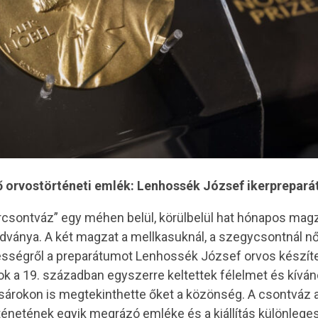
 orvostörténeti emlék: Lenhossék József ikerprepar
rcsontváz” egy méhen belül, körülbelül hat hónapos magz
dványa. A két magzat a mellkasuknál, a szegycsontnál nőt
nességről a preparátumot Lenhossék József orvos készíte
ok a 19. században egyszerre keltettek félelmet és kíván
sárokon is megtekinthette őket a közönség. A csontváz 
netének egyik megrázó emléke és a kiállítás különleges