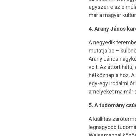
egyszerre az elmúl
már a magyar kultur
4. Arany János ka
A negyedik terembe
mutatja be – különö
Arany János nagykőr
volt. Az áttört hát
hétköznapjaihoz. A 
egy-egy irodalmi ór
amelyeket ma már a
5. A tudomány csúc
A kiállítás záróter
legnagyobb tudomány
Weissmannal közöse