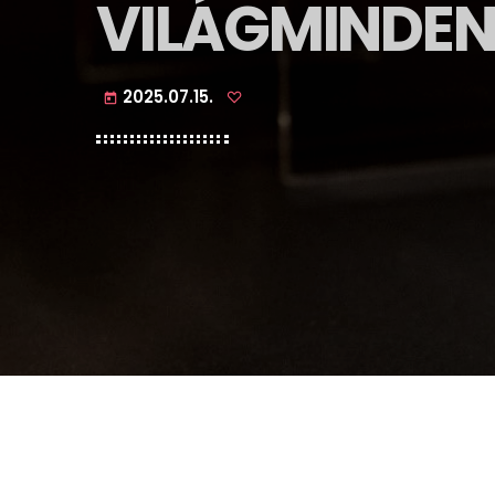
VILÁGMINDEN
2025.07.15.
today