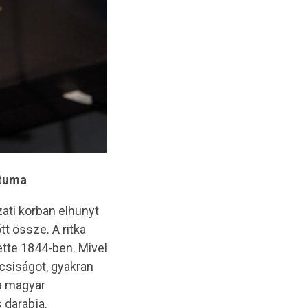
átuma
ati korban elhunyt
t össze. A ritka
tte 1844-ben. Mivel
csiságot, gyakran
a magyar
 darabja.