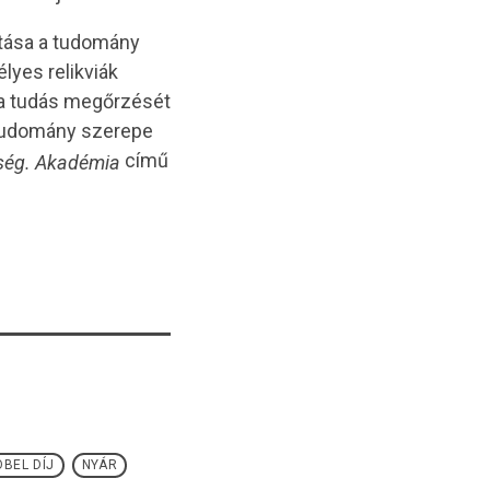
tása a tudomány
lyes relikviák
 a tudás megőrzését
a tudomány szerepe
című
ség. Akadémia
BEL DÍJ
NYÁR