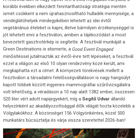
korábbi években elkezdett fenntarthatósági stratégia mentén
ismét csökkent a nem újrahasznosítható hulladék mennyisége, a
vendéglátóhelyek mindegyikében lehetett az idei évtől
vegetáriánus ételeket is kapni, illetve bármilyen érzékenységgel is
jót lehetett enni a fesztiválon, amiben a tájékozódást a most
bevezetett gasztrotérkép is segítette. A fesztivál munkáját a
Green Destinations is elismerte, a
Good Event Engaged
minősítéssel jutalmazták az évről-évre tett lépéseket, a fesztivál
ezzel a világon az első 10 olyan rendezvény közé került, ami
megkaphatta ezt a címet. A környezeti törekvések mellett a
fesztiválon a társadalmi felelősségvállaláson is nagy hangsúlyt
kapott többek között ingyenes mammográfiai szűrővizsgálatra
volt lehetőség, a véradáson a 10 nap alatt 1382 ember, összesen
520 liter vért adott napijegyekért, míg a
Segítő Udvar
állandó
helyszínként az akadályozottsággal élők világát hozta közelebb a
Völgylakókhoz. A közönséget 156 Völgyönkéntes, közel 500
munkatárs búcsúztatja és várja vissza szeretettel 2026-ban!