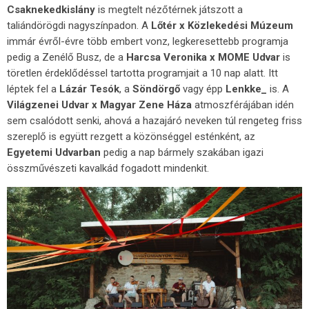
Csaknekedkislány
is megtelt nézőtérnek játszott a
taliándörögdi nagyszínpadon. A
Lőtér x Közlekedési Múzeum
immár évről-évre több embert vonz, legkeresettebb programja
pedig a Zenélő Busz, de a
Harcsa Veronika x MOME Udvar
is
töretlen érdeklődéssel tartotta programjait a 10 nap alatt. Itt
léptek fel a
Lázár Tesók
, a
Söndörgő
vagy épp
Lenkke_
is. A
Világzenei Udvar x Magyar Zene Háza
atmoszférájában idén
sem csalódott senki, ahová a hazajáró neveken túl rengeteg friss
szereplő is együtt rezgett a közönséggel esténként, az
Egyetemi Udvarban
pedig a nap bármely szakában igazi
összművészeti kavalkád fogadott mindenkit.