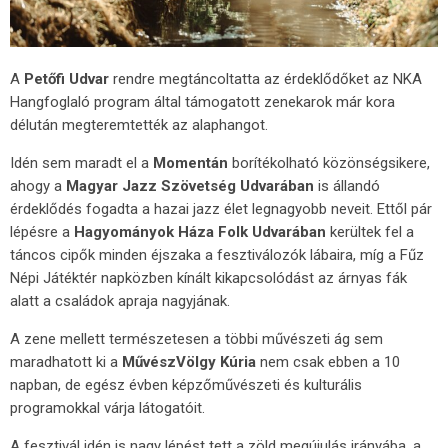
A
Petőfi Udvar
rendre megtáncoltatta az érdeklődőket az NKA
Hangfoglaló program által támogatott zenekarok már kora
délután megteremtették az alaphangot.
Idén sem maradt el a
Momentán
borítékolható közönségsikere,
ahogy a
Magyar Jazz Szövetség Udvarában
is állandó
érdeklődés fogadta a hazai jazz élet legnagyobb neveit. Ettől pár
lépésre a
Hagyományok Háza Folk Udvarában
kerültek fel a
táncos cipők minden éjszaka a fesztiválozók lábaira, míg a Fűz
Népi Játéktér napközben kínált kikapcsolódást az árnyas fák
alatt a családok apraja nagyjának.
A zene mellett természetesen a többi művészeti ág sem
maradhatott ki a
MűvészVölgy Kúria
nem csak ebben a 10
napban, de egész évben képzőművészeti és kulturális
programokkal várja látogatóit.
A fesztivál idén is nagy lépést tett a zöld megújulás irányába, a