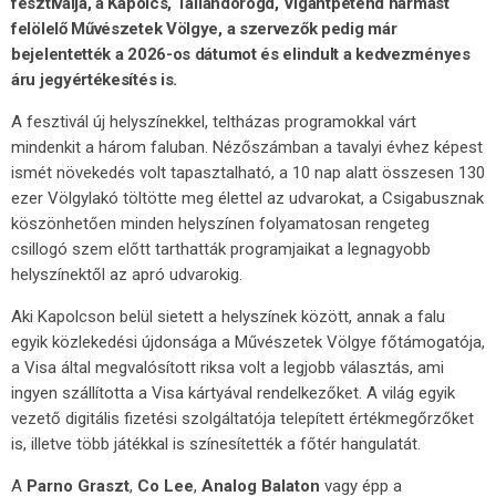
fesztiválja, a Kapolcs, Taliándörögd, Vigántpetend hármast
felölelő Művészetek Völgye, a szervezők pedig már
bejelentették a 2026-os dátumot és elindult a kedvezményes
áru jegyértékesítés is.
A fesztivál új helyszínekkel, teltházas programokkal várt
mindenkit a három faluban. Nézőszámban a tavalyi évhez képest
ismét növekedés volt tapasztalható, a 10 nap alatt összesen 130
ezer Völgylakó töltötte meg élettel az udvarokat, a Csigabusznak
köszönhetően minden helyszínen folyamatosan rengeteg
csillogó szem előtt tarthatták programjaikat a legnagyobb
helyszínektől az apró udvarokig.
Aki Kapolcson belül sietett a helyszínek között, annak a falu
egyik közlekedési újdonsága a Művészetek Völgye főtámogatója,
a Visa által megvalósított riksa volt a legjobb választás, ami
ingyen szállította a Visa kártyával rendelkezőket. A világ egyik
vezető digitális fizetési szolgáltatója telepített értékmegőrzőket
is, illetve több játékkal is színesítették a főtér hangulatát.
A
Parno Graszt
,
Co Lee
,
Analog Balaton
vagy épp a