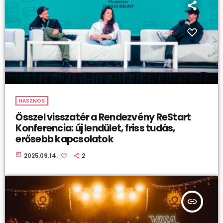
HASZNOS
Ősszel visszatér a Rendezvény ReStart
Konferencia: új lendület, friss tudás,
erősebb kapcsolatok
today
2025.09.14.
2
insert_link