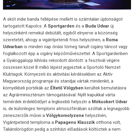
A skót indie banda fellépése mellett is számtalan újdonságot
tartogatott Kapolcs. A
Sportgarden
és a
Buda Udvar
új
helyszínként remekül debütált, egyből elnyerve a közönség
szeretetét, ahogy a vigántpetendi friss helyszínen, a
Roma
Udvarban
is minden nap óriási tömeg tanult cigány táncot vagy
foglalkozott épp a cigány képzőművészettel. A Sportgardenben
a Gyaloggalopp kihívás rekordott döntött: a fesztivál végére
összesen közel 8 millió lépést jegyeztek a Sportoló Nemzet
Klubtagok. Környezeti és aktivitási kérdésekben az Aktív
Magyarország programjai és standjai vártak mindenkit, a
környékbeli portékák az
Éltető Völgyben
kerültek bemutatásra
az Agrárminisztérium támogatásával. Nyílt kapukkal várta
temérdek érdeklődőjet a legkisebb helyszín a
Mókuskert Udvar
is, de különleges templomi atmoszférában szóltak a legnagyobb
zeneszerzők művei a
Völgykomolyzene
helyszínén,
Vigántpetend temploma a
Papageno Klasszik
otthona volt,
Taliándörögdön pedig a színházi előadások költöztek a nem