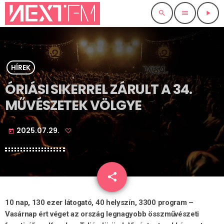
search
menu
play_arrow
HÍREK
ÓRIÁSI SIKERREL ZÁRULT A 34.
MŰVÉSZETEK VÖLGYE
2025.07.29.
today
share
email
10 nap, 130 ezer látogató, 40 helyszín, 3300 program –
Vasárnap ért véget az ország legnagyobb összművészeti