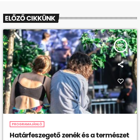
ELŐZŐ CIKKÜNK
insert_link
PROGRAMAJÁNLÓ
Határfeszegető zenék és a természet