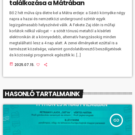
találkozása a Mátrában
Bő 2 hét múlva újra életre kel a Mátra erdeje: a Sástó környéke négy
napra a hazai és nemzetközi underground színtér egyik
legizgalmasabb helyszínévé válik. A Fekete Zaj idén is műfaji
korlátok nélkül válogat – a sötét tónusú metaltól a kísérleti
elektronikán át a könnyedebb, alternatív hangzásokig minden
megtalálható lesz a 4 nap alatt. A zenei élményeket ezúttal is a
természet közelsége, valamint gondolatébresztő beszélgetések
és közösségi programok egészítik ki. […]
today
2025.07.15.
HASONLÓ TARTALMAINK
insert_link