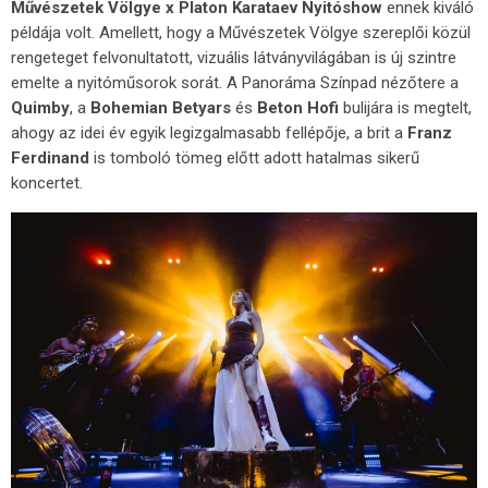
Művészetek Völgye x Platon Karataev Nyitóshow
ennek kiváló
példája volt. Amellett, hogy a Művészetek Völgye szereplői közül
rengeteget felvonultatott, vizuális látványvilágában is új szintre
emelte a nyitóműsorok sorát. A Panoráma Színpad nézőtere a
Quimby
, a
Bohemian Betyars
és
Beton Hofi
bulijára is megtelt,
ahogy az idei év egyik legizgalmasabb fellépője, a brit a
Franz
Ferdinand
is tomboló tömeg előtt adott hatalmas sikerű
koncertet.