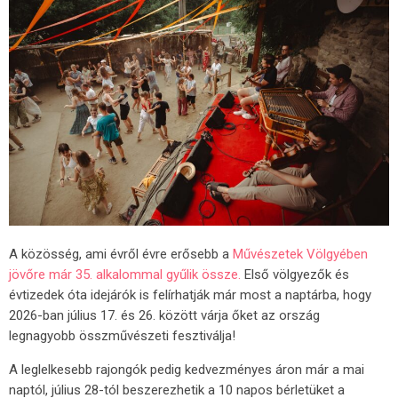
A közösség, ami évről évre erősebb a
Művészetek Völgyében
jövőre már 35. alkalommal gyűlik össze.
Első völgyezők és
évtizedek óta idejárók is felírhatják már most a naptárba, hogy
2026-ban július 17. és 26. között várja őket az ország
legnagyobb összművészeti fesztiválja!
A leglelkesebb rajongók pedig kedvezményes áron már a mai
naptól, július 28-tól beszerezhetik a 10 napos bérletüket a