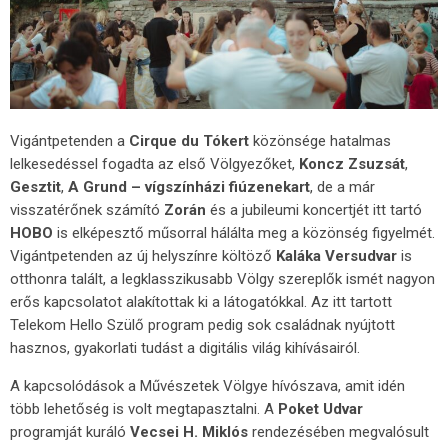
Vigántpetenden a
Cirque du Tókert
közönsége hatalmas
lelkesedéssel fogadta az első Völgyezőket,
Koncz Zsuzsát
,
Gesztit
,
A Grund – vígszínházi fiúzenekart
, de a már
visszatérőnek számító
Zorán
és a jubileumi koncertjét itt tartó
HOBO
is elképesztő műsorral hálálta meg a közönség figyelmét.
Vigántpetenden az új helyszínre költöző
Kaláka Versudvar
is
otthonra talált, a legklasszikusabb Völgy szereplők ismét nagyon
erős kapcsolatot alakítottak ki a látogatókkal. Az itt tartott
Telekom Hello Szülő program pedig sok családnak nyújtott
hasznos, gyakorlati tudást a digitális világ kihívásairól.
A kapcsolódások a Művészetek Völgye hívószava, amit idén
több lehetőség is volt megtapasztalni. A
Poket Udvar
programját kuráló
Vecsei H. Miklós
rendezésében megvalósult