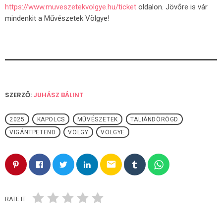
https://www.muveszetekvolgye.hu/ticket
oldalon. Jövőre is vár
mindenkit a Művészetek Völgye!
SZERZŐ:
JUHÁSZ BÁLINT
2025
KAPOLCS
MŰVÉSZETEK
TALIÁNDÖRÖGD
VIGÁNTPETEND
VÖLGY
VÖLGYE
email
RATE IT