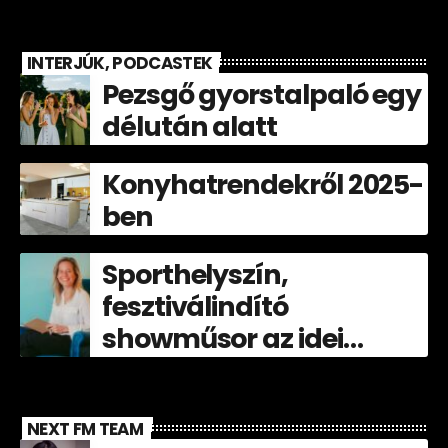
INTERJÚK, PODCASTEK
Pezsgő gyorstalpaló egy
délután alatt
Konyhatrendekről 2025-
ben
Sporthelyszín,
fesztiválindító
showműsor az idei
Völgyben!
NEXT FM TEAM