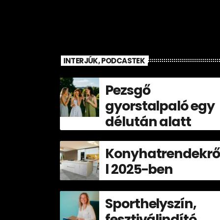
INTERJÚK, PODCASTEK
Pezsgő
gyorstalpaló egy
délután alatt
Konyhatrendekrő
l 2025-ben
Sporthelyszín,
fesztiválindító