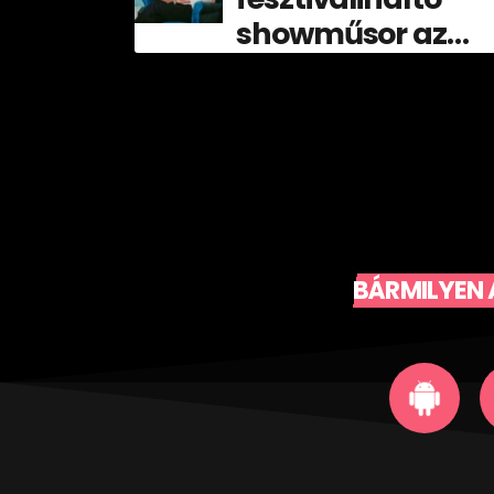
showműsor az
idei Völgyben!
BÁRMILYEN 