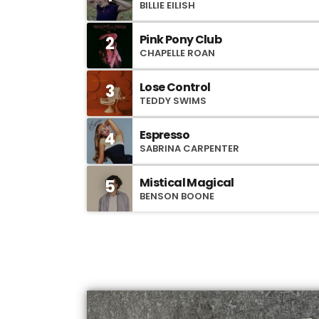
BILLIE EILISH
Pink Pony Club
2
CHAPELLE ROAN
Lose Control
3
TEDDY SWIMS
Espresso
4
SABRINA CARPENTER
Mistical Magical
5
BENSON BOONE