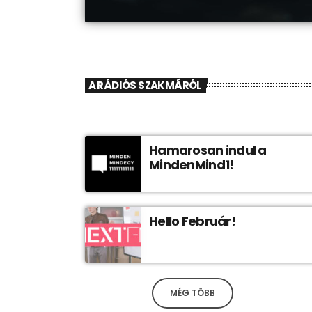
A RÁDIÓS SZAKMÁRÓL
Hamarosan indul a
MindenMind1!
Hello Február!
MÉG TÖBB