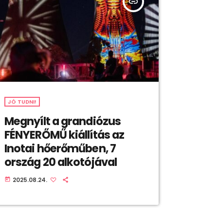
insert_link
JÓ TUDNI!
Megnyílt a grandiózus
FÉNYERŐMŰ kiállítás az
Inotai hőerőműben, 7
ország 20 alkotójával
2025.08.24.
today