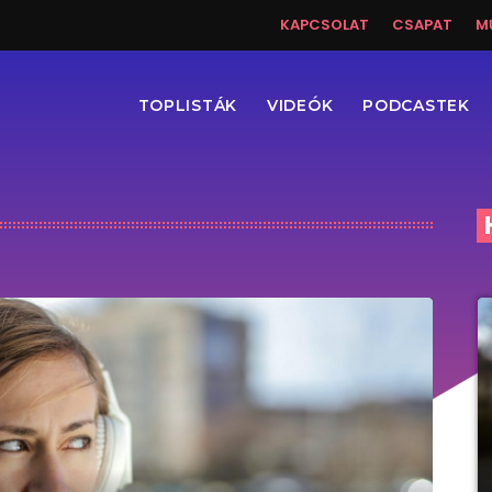
KAPCSOLAT
CSAPAT
M
TOPLISTÁK
VIDEÓK
PODCASTEK
s!
Csak zene!