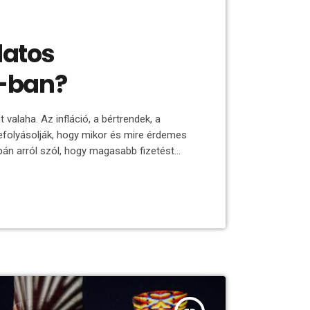
datos
6-ban?
valaha. Az infláció, a bértrendek, a
befolyásolják, hogy mikor és mire érdemes
pán arról szól, hogy magasabb fizetést
rtható, stabil és motiváló pályát
tos kiindulópont Állásváltás előtt sokan