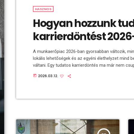
HASZNOS
Hogyan hozzunk tu
karrierdöntést 202
A munkaerőpiac 2026-ban gyorsabban változik, mint 
lokális lehetőségek és az egyéni élethelyzet mind 
váltani. Egy tudatos karrierdöntés ma már nem csu
érjünk el – hanem arról is, hogy hosszú távon fennta
2026.03.12.
today
építsünk. A fizetés önmagában nem minden – de fon
kizárólag a bruttó bért nézik, […]