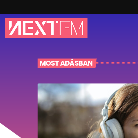
MOST ADÁSBAN
Csak zene – Hétvégén i