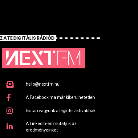
EZ A TE DIGITÁLIS RÁDIÓD
hello@nextfm.hu
A Facebook ma már kikerülhetetlen
Instán vagyunk a leginteraktívabbak
A LinkedIn-en mutatjuk az
eredményeinket