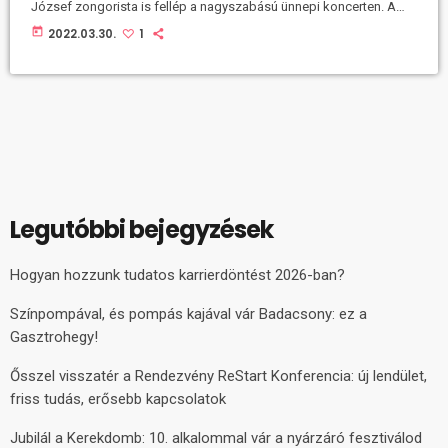
József zongorista is fellép a nagyszabású ünnepi koncerten. A
Gül Baba Türbéje Örökségvédő Alapítványt azzal a céllal hozták
today
2022.03.30.
1
létre, hogy hidat képezzen a török és a magyar nép között,
elősegítve a két ország közti kulturális és idegenforgalmi
kapcsolatok, tudományos együttműködések fejlődését – ennek
szellemében most a névadójáról szóló különleges szimfonikus
költeményt viszi közönség elé a szervezet a […]
Legutóbbi bejegyzések
Hogyan hozzunk tudatos karrierdöntést 2026-ban?
Színpompával, és pompás kajával vár Badacsony: ez a
Gasztrohegy!
Ősszel visszatér a Rendezvény ReStart Konferencia: új lendület,
friss tudás, erősebb kapcsolatok
Jubilál a Kerekdomb: 10. alkalommal vár a nyárzáró fesztiválod