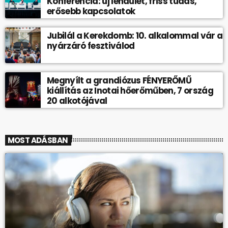
Konferencia: új lendület, friss tudás,
erősebb kapcsolatok
Jubilál a Kerekdomb: 10. alkalommal vár a
nyárzáró fesztiválod
Megnyílt a grandiózus FÉNYERŐMŰ
kiállítás az Inotai hőerőműben, 7 ország
20 alkotójával
MOST ADÁSBAN