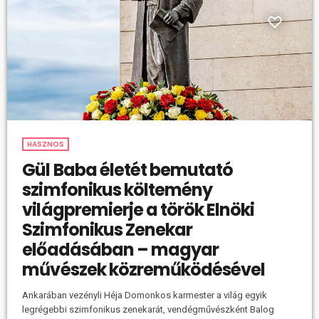
HASZNOS
Gül Baba életét bemutató
szimfonikus költemény
világpremierje a török Elnöki
Szimfonikus Zenekar
előadásában – magyar
művészek közreműködésével
Ankarában vezényli Héja Domonkos karmester a világ egyik
legrégebbi szimfonikus zenekarát, vendégművészként Balog