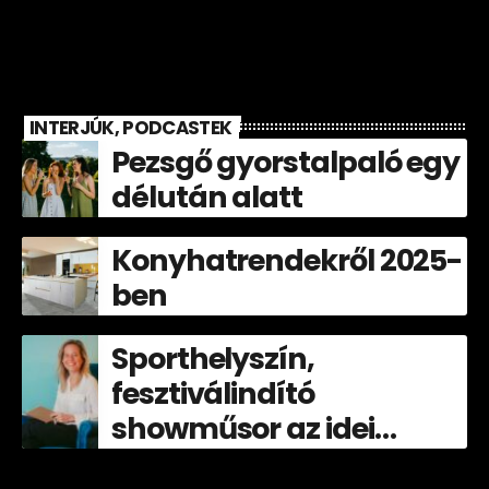
INTERJÚK, PODCASTEK
Pezsgő gyorstalpaló egy
délután alatt
Konyhatrendekről 2025-
ben
Sporthelyszín,
fesztiválindító
showműsor az idei
Völgyben!