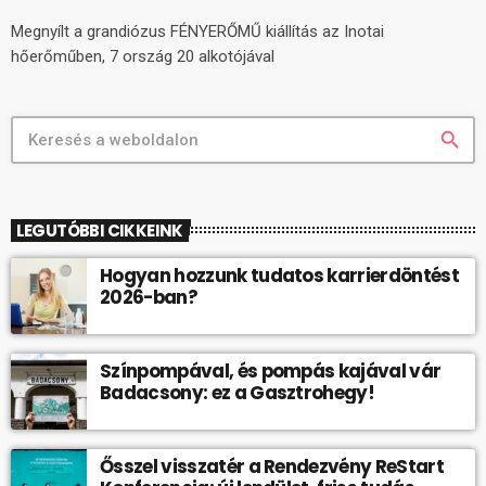
Megnyílt a grandiózus FÉNYERŐMŰ kiállítás az Inotai
hőerőműben, 7 ország 20 alkotójával
search
LEGUTÓBBI CIKKEINK
Hogyan hozzunk tudatos karrierdöntést
2026-ban?
Színpompával, és pompás kajával vár
Badacsony: ez a Gasztrohegy!
Ősszel visszatér a Rendezvény ReStart