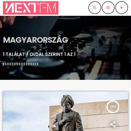
search
menu
play_arrow
MAGYARORSZÁG
1 TALÁLAT / OLDAL SZERINT 1 AZ 1
insert_link