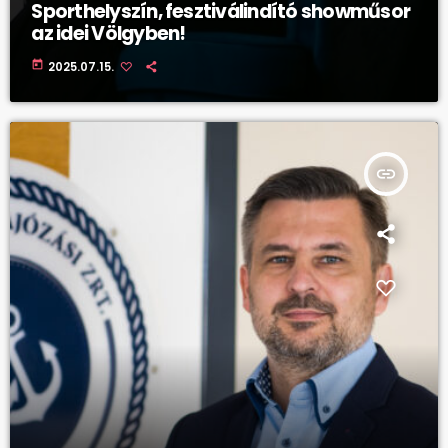
Sporthelyszín, fesztiválindító showműsor
az idei Völgyben!
today
2025.07.15.
insert_link