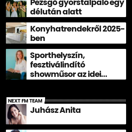
Pezsgő gyorstalpaló egy
délután alatt
Konyhatrendekről 2025-
ben
Sporthelyszín,
fesztiválindító
showműsor az idei
Völgyben!
NEXT FM TEAM
Juhász Anita