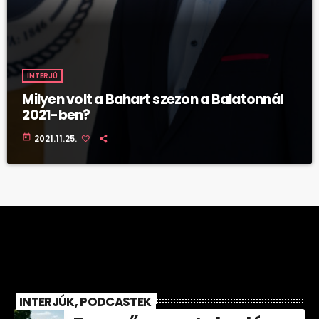
INTERJÚ
Milyen volt a Bahart szezon a Balatonnál
2021-ben?
today
2021.11.25.
INTERJÚK, PODCASTEK