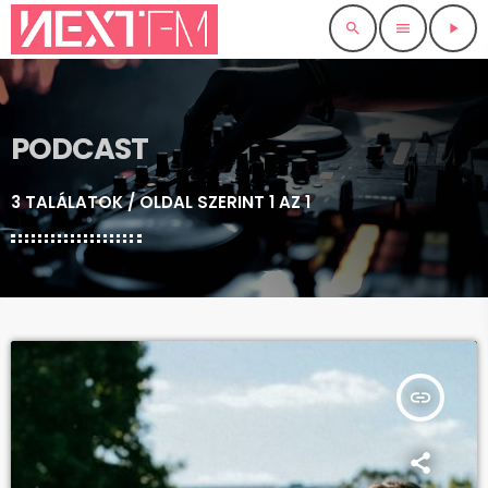
search
menu
play_arrow
PODCAST
3 TALÁLATOK / OLDAL SZERINT 1 AZ 1
insert_link