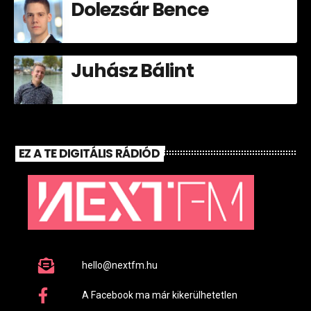
Dolezsár Bence
Juhász Bálint
EZ A TE DIGITÁLIS RÁDIÓD
hello@nextfm.hu
A Facebook ma már kikerülhetetlen