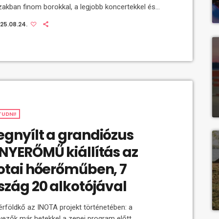
zakban finom borokkal, a legjobb koncertekkel és
házi programokkal érdemes a fesztiválszezon
25.08.24.
nyeit „becsomagolni” a következő évre. Tállya
r 10. alkalommal várja az érdeklődőket, hogy a
temberi hétvégét olyan színes programkavalkádban
hesse mindenki, amire ritkán van példa három nap
t. A könnyűzenén túl a színházi programok, irodalmi
ények, beszélgetések és előadások is a szellemi
TUDNI!
gnyílt a grandiózus
NYERŐMŰ kiállítás az
otai hőerőműben, 7
szág 20 alkotójával
érföldkő az INOTA projekt történetében: a
vezők már hetekkel a zenei program előtt