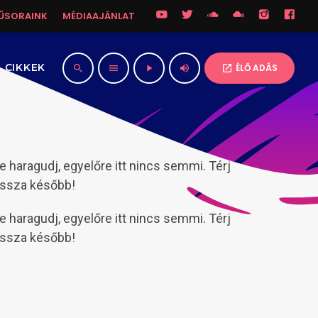
ŰSORAINK
MÉDIAAJÁNLAT
CIKKEK
ÉLŐ ADÁS
search
menu
play_arrow
volume_up
open_in_new
e haragudj, egyelőre itt nincs semmi. Térj
issza később!
e haragudj, egyelőre itt nincs semmi. Térj
issza később!