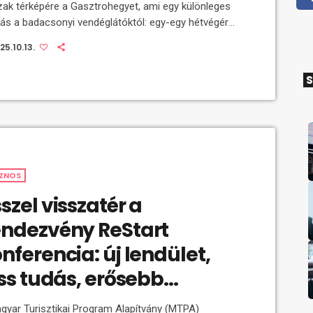
zak térképére a Gasztrohegyet, ami egy különleges
alás a badacsonyi vendéglátóktól: egy-egy hétvégére
tikus kajaélményt és párosított, olykor extra
25.10.13.
timentet felvonultató italkombinációkat varázsolnak
szhöz, télhez, és tavaszhoz. Mutatjuk mi várható. A
S
on kívüli időszakban megszűnnek a dugók az M7-
, eltűnnek a zsúfolt strandok és mellékutak,
ttük pedig a lelassulás és elrévedés veszi át a
pet a Balatonnál, kiváltképp […]
ZNOS
szel visszatér a
ndezvény ReStart
erencia: új lendület,
iss tudás, erősebb
pcsolatok
gyar Turisztikai Program Alapítvány (MTPA)