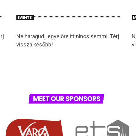
EVENTS
M
rj
Ne haragudj, egyelőre itt nincs semmi. Térj
N
vissza később!
v
MEET OUR SPONSORS