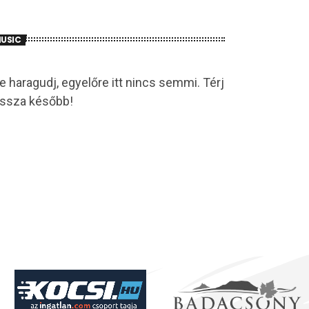
USIC
e haragudj, egyelőre itt nincs semmi. Térj
issza később!