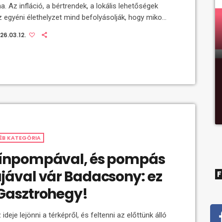
a. Az infláció, a bértrendek, a lokális lehetőségek
z egyéni élethelyzet mind befolyásolják, hogy mikor
ire érdemes váltani. Egy tudatos karrierdöntés ma
26.03.12.
nem csupán arról szól, hogy magasabb fizetést
nk el – hanem arról is, hogy hosszú távon
artható, stabil és motiváló pályát építsünk. A
tés önmagában nem minden – de fontos
ulópont Állásváltás előtt sokan kizárólag a bruttó
nézik, […]
ÉB KATEGÓRIA
ínpompával, és pompás
jával vár Badacsony: ez
F
Gasztrohegy!
z ideje lejönni a térképről, és feltenni az előttünk álló