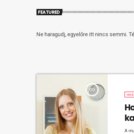
FEATURED
Ne haragudj, egyelőre itt nincs semmi. T
insert_link
HAS
Ho
ka
A mu