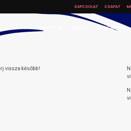
KAPCSOLAT
CSAPAT
M
TOPLISTÁK
VIDEÓK
PODCASTEK
érj vissza később!
N
v
N
v