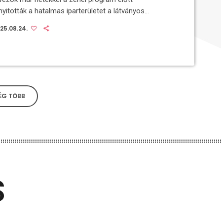
yitották a hatalmas iparterületet a látványos
nstallációkkal, amiket augusztus 25-ig lehet
25.08.24.
kinteni, majd pedig a nyárzáró fesztivál ideje alatt
 kiállítás az Erste főtámogatásával jött létre. Két
 ezelőtti debütálása óta a leállított szocialista
űben, a 8-as főút mentén megvalósuló INOTA
ámgyorsan a közép-kelet-európai régió egyik
rakteresebb audiovizuális fesztiváljává vált, a
ÉG TÖBB
ból építkezve hosszútávú jövőbeni […]
S