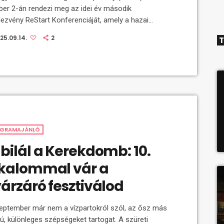
ber 2-án rendezi meg az idei év második
ezvény ReStart Konferenciáját, amely a hazai
ezvény- és eseményipar kiemelt szakmai
25.09.14.
2
T
lkozópontja. A tavaszi kiadás után először
veznek őszre is ReStartot, és ezentúl évi kétszer
tja meg a rendezvényszakma a legaktuálisabb
deket, tanulmányokat, és építik tovább a szakmai
solatokat. Miért érdemes ott lenni? Ahogy
zoktuk, beszélgetések és előadások keretében
gathatunk majd esettanulmányokat,
sztalatcserét, amik a szakembereket […]
GRAMAJÁNLÓ
bilál a Kerekdomb: 10.
kalommal vár a
árzáró fesztiválod
eptember már nem a vízpartokról szól, az ősz más
sú, különleges szépségeket tartogat. A szüreti