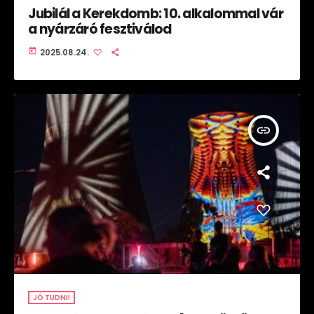
Jubilál a Kerekdomb: 10. alkalommal vár
a nyárzáró fesztiválod
today
2025.08.24.
insert_link
JÓ TUDNI!