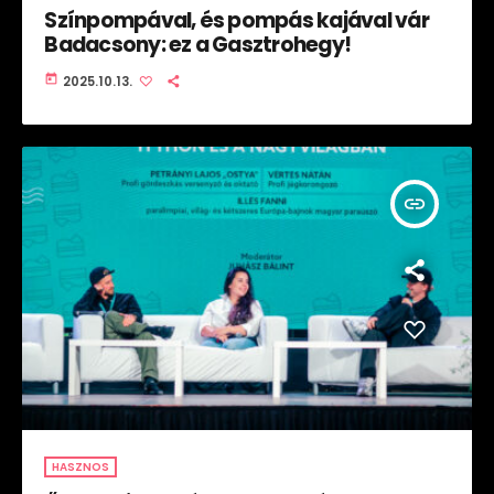
Színpompával, és pompás kajával vár
Badacsony: ez a Gasztrohegy!
today
2025.10.13.
insert_link
HASZNOS