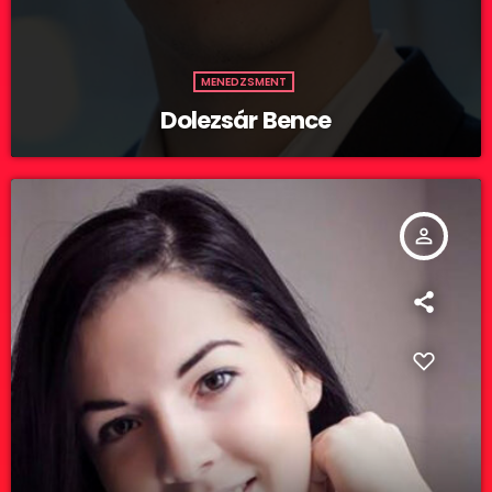
MENEDZSMENT
Dolezsár Bence
person_outline