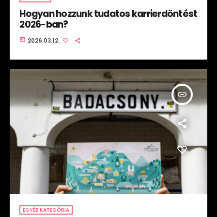
Hogyan hozzunk tudatos karrierdöntést
2026-ban?
today
2026.03.12.
insert_link
EGYÉB KATEGÓRIA