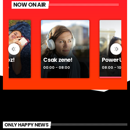
NOW ON AIR
a
zhoz!
Csak zene!
Power Up!
16:00
00:00 - 08:00
08:00 - 10:00
Power Up!
Nincs lassú zen
olyan, ami elindí
napod, ami felp
ONLY HAPPY NEWS