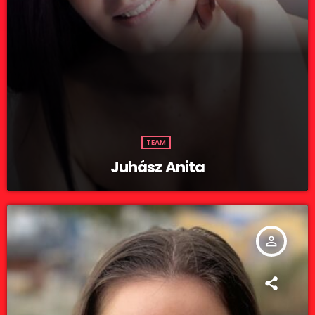
TEAM
Juhász Anita
person_outline