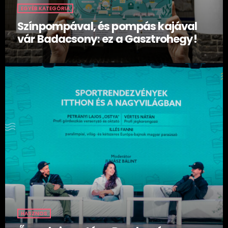
EGYÉB KATEGÓRIA
Színpompával, és pompás kajával
vár Badacsony: ez a Gasztrohegy!
HASZNOS