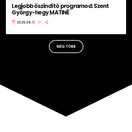
Legjobb őszindító programod: Szent
György-hegy MATINÉ
today
2025.08.11.
MÉG TÖBB