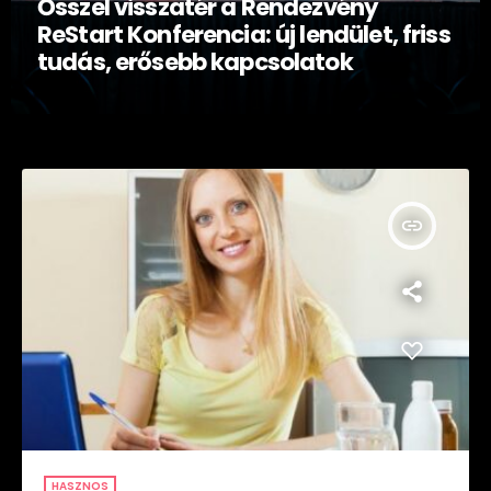
Ősszel visszatér a Rendezvény
ReStart Konferencia: új lendület, friss
tudás, erősebb kapcsolatok
insert_link
HASZNOS