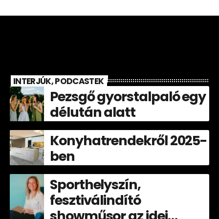
INTERJÚK, PODCASTEK
Pezsgő gyorstalpaló egy
délután alatt
Konyhatrendekről 2025-
ben
Sporthelyszín,
fesztiválindító
showműsor az idei