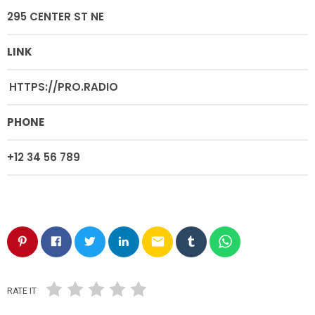
295 CENTER ST NE
LINK
HTTPS://PRO.RADIO
PHONE
+12 34 56 789
email
RATE IT