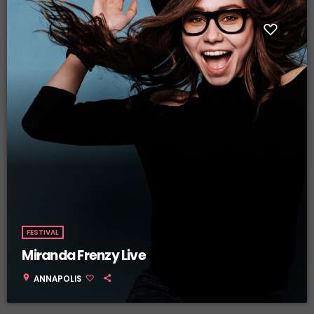
FESTIVAL
Miranda Frenzy Live
location_on
ANNAPOLIS