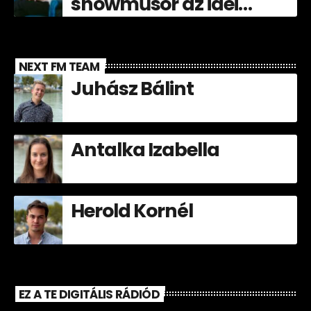
showműsor az idei
Völgyben!
NEXT FM TEAM
Juhász Bálint
Antalka Izabella
Herold Kornél
EZ A TE DIGITÁLIS RÁDIÓD